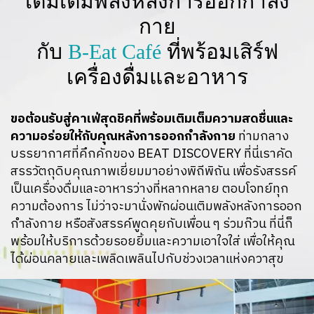
เติมเต็มพลังหลังการออกกำลัง
กาย
กับ
B-Eat Café
ที่พร้อมเสิร์ฟ
เครื่องดื่มและอาหาร
ขอต้อนรับสู่คาเฟ่สุดชิคที่พร้อมเติมเต็มความสดชื่นและ
ความอร่อยให้กับคุณหลังการออกกำลังกาย
ท่ามกลาง
บรรยากาศที่คึกคักของ BEAT DISCOVERY ที่นี่เราคัด
สรรวัตถุดิบคุณภาพเยี่ยมมาอย่างพิถีพิถัน เพื่อรังสรรค์
เป็นเครื่องดื่มและอาหารว่างที่หลากหลาย ตอบโจทย์ทุก
ความต้องการ ไม่ว่าจะมานั่งพักผ่อนเติมพลังหลังการออก
กำลังกาย หรือสังสรรค์พูดคุยกับเพื่อน ๆ ร่วมก๊วน ที่นี่ก็
พร้อมให้บริการด้วยรอยยิ้มและความเอาใจใส่ เพื่อให้คุณ
ได้ผ่อนคลายและเพลิดเพลินไปกับช่วงเวลาแห่งควาสุข