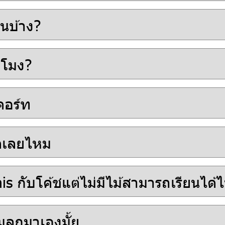
หนบ้าง?
ี่โมง?
คอร์ท
มดเลยไหม
s กับโค้ชแต่ไม่มีไม้สามารถเรียนได้
มลูกมาเองมั้ย