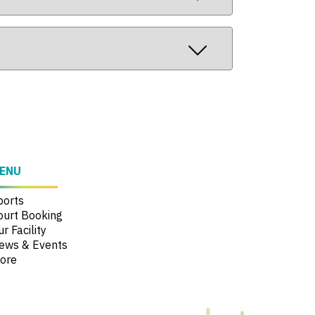
ENU
ports
ourt Booking
r Facility
ews & Events
ore