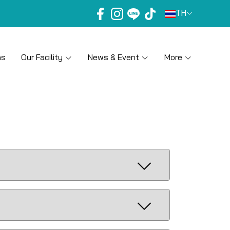
TH
ns
Our Facility
News & Event
More