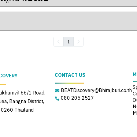
1
M
CONTACT US
COVERY
S
BEATDiscovery@Bhirajburi.co.th
khumvit 66/1 Road,
C
080 205 2527
Ou
a, Bangna District,
N
10260 Thailand
M