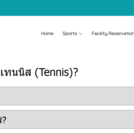
Home
Sports
Facility Reservatio
บเทนนิส (Tennis)?
่?